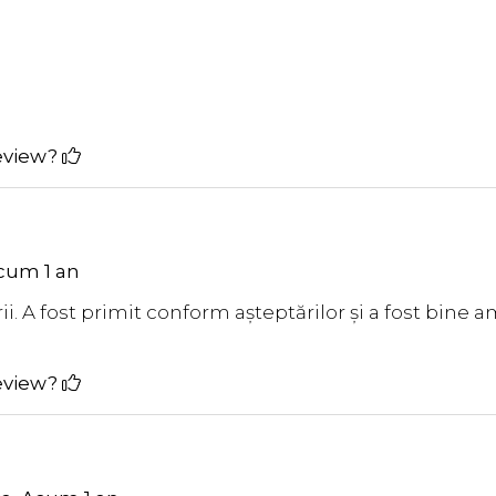
review?
cum 1 an
i. A fost primit conform așteptărilor și a fost bine a
review?