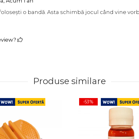
ia,
Acum 1 an
olosești o bandă. Asta schimbă jocul când vine vor
review?
Produse similare
-53%