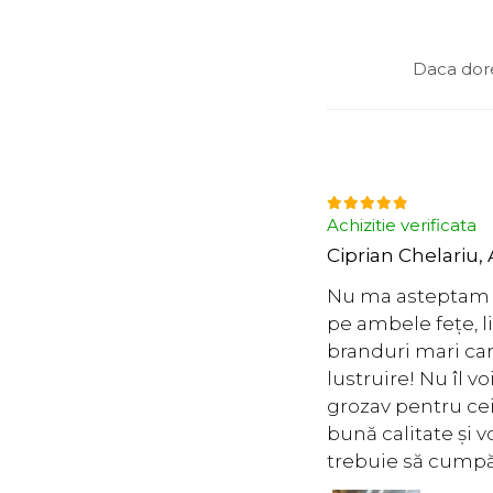
Daca dore
Achizitie verificata
Ciprian Chelariu,
Nu ma asteptam la
pe ambele fețe, li
branduri mari care
lustruire! Nu îl 
grozav pentru cei
bună calitate și
trebuie să cumpă