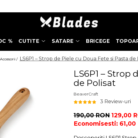
OC %
CUTITE
SATARE
BRICEGE
TOPOA
LS6P1 – Strop de Piele cu Doua Fete si Pasta de 
Accesorii /
LS6P1 – Strop d
de Polisat
BeaverCraft
3 Review-uri
190,00 RON
129,00 
Economisesti:
61,00
Descoperiti LS6P1 Strop 