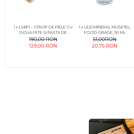
1 x LS6P1 – STROP DE PIELE CU
1 x ULEI MINERAL MUSETEL,
DOUA FETE SI PASTA DE
FOOD-GRADE, 50 ML
POLISAT
190,00 RON
51,00RON
129,00 RON
20,75 RON