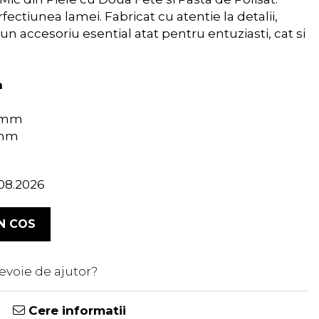
fectiunea lamei. Fabricat cu atentie la detalii,
un accesoriu esential atat pentru entuziasti, cat si
a
0 mm
 mm
.08.2026
N COS
evoie de ajutor?
0741235005
Cere informatii