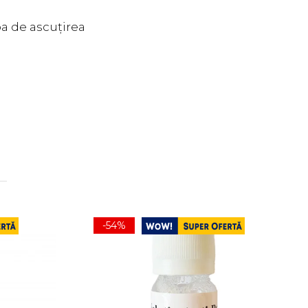
ba de ascuțirea
-54%