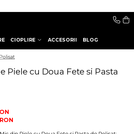
RE
CIOPLIRE
ACCESORII
BLOG
Polisat
e Piele cu Doua Fete si Pasta
RON
RON
Mic din Piele cu Doua Fete si Pasta de Polisat: