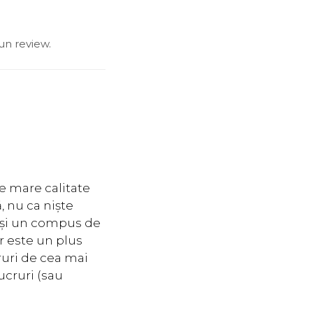
un review.
de mare calitate
, nu ca niște
it și un compus de
r este un plus
ruri de cea mai
ucruri (sau