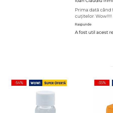
Ioan Claudiu Irim
Prima dată când f
cuțitelor. Wow!!!!
Raspunde
A fost util acest 
-54%
-35%