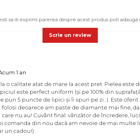
sti sa iti exprimi parerea despre acest produs poti adauga 
Scrie un review
Acum 1 an
 o calitate atat de mare la acest pret. Pielea este 
piciul este perfect uniform (și pe 100% din suprafață
 pun 5 puncte de lipici și îi spun pe zi...). Este ofer
voi folosi deoarece am paste de diamante mai fine, da
 care nu au! Cuvânt final: vânzător de încredere, luc
 voi comanda din nou dacă am nevoie de mai multe l
r un cadou!)