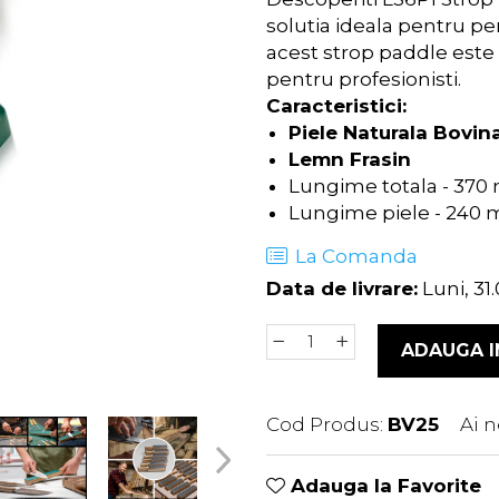
solutia ideala pentru per
acest strop paddle este 
pentru profesionisti.
Caracteristici:
Piele Naturala Bovin
Lemn Frasin
Lungime totala - 37
Lungime piele - 240
La Comanda
Data de livrare:
Luni, 31
ADAUGA I
Cod Produs:
BV25
Ai n
Adauga la Favorite