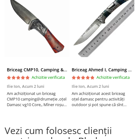
Briceag CMP10, Camping & Drumetie, Otel Damasc VG10 Core, Maner Albastru, 23 cm
Briceag Ahmed I, Camping & Drumetie, Otel Damasc VG10 Core, Maner Rosu Fosforescent, 22 cm
Achizitie verificata
Achizitie verificata
Ilie Ion,
Acum 2 luni
Ilie Ion,
Acum 2 luni
P
Am achiziționat un briceag
Am achiziționat acest briceag
a
CMP10 camping@drumeție ,oțel
oțel damasc pentru activități
C
Damasc vg10 Core,, Mîner roșu
outdoor și pot spune că sînt
t
23cm , produsul este conform
foarte mulțumit are o tăiere fină
descrierii, bun pentru activități
,foarte ascuțit taie bine
outdoor are tăiere foarte bună
,recomand !
Vezi cum folosesc clienții
,bine ascuțit,recomand , vă
mulțumesc!