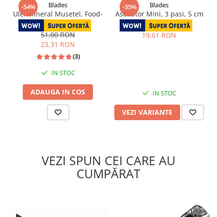
Blades
Blades
-54%
-35%
Ulei Mineral Musetel, Food-
Ascutitor Mini, 3 pasi, 5 cm
Grade, 50 ml
30,00 RON
51,00 RON
19,61 RON
23,31 RON
(3)
IN STOC
ADAUGA IN COS
IN STOC
VEZI VARIANTE
VEZI SPUN CEI CARE AU
CUMPĂRAT