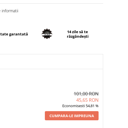
informatii
14 zile să te
itate garantată
răzgândești
101,00 RON
45,65 RON
Economisesti 54,81 %
CUMPARA-LE IMPREUNA