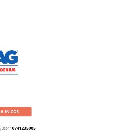
A IN COS
ajutor?
0741235005