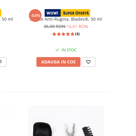
Blades
-54%
-68%
, 50 ml
Solutie Anti-Rugina, Blades®, 50 ml
P1 -
36,00 RON
16,61 RON
5
(4)
IN STOC
ADAUGA IN COS
AD