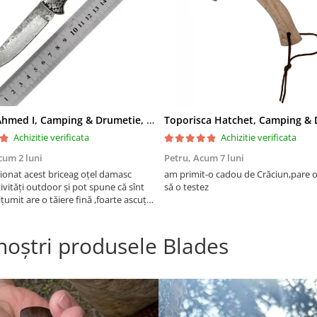
Briceag Ahmed I, Camping & Drumetie, Otel Damasc VG10 Core, Maner Rosu Fosforescent, 22 cm
Achizitie verificata
Achizitie verificata
cum 2 luni
Petru,
Acum 7 luni
ionat acest briceag oțel damasc
am primit-o cadou de Crăciun,pare 
ivități outdoor și pot spune că sînt
să o testez
țumit are o tăiere fină ,foarte ascuțit
,recomand !
 noștri produsele Blades