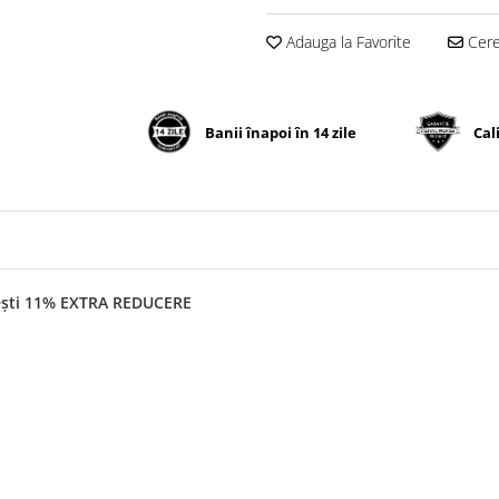
Adauga la Favorite
Cere 
Banii înapoi în 14 zile
Cal
mești 11% EXTRA REDUCERE