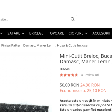
SATARE
BRICEGE
TOPOARE
CIOPLIRE
ACCESORII
, Finisaj Pattern Damasc, Maner Lemn, Husa & Cutie Inclusa
Mini-Cutit Breloc, Buc
Damasc, Maner Lemn, 
Blades
4 Review-uri
50,00 RON
24,90 RON
Economisesti:
25,10
RON
Acesta este un cuțit în miniatur
Este un cuțit neserios ce poate fi
Este un cadou pamflet excelent