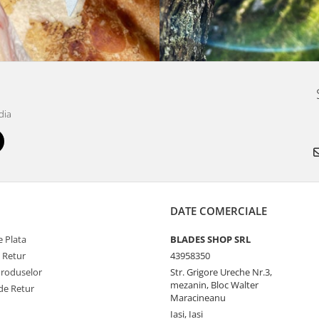
dia
DATE COMERCIALE
 Plata
BLADES SHOP SRL
e Retur
43958350
Produselor
Str. Grigore Ureche Nr.3,
mezanin, Bloc Walter
de Retur
Maracineanu
Iasi, Iasi