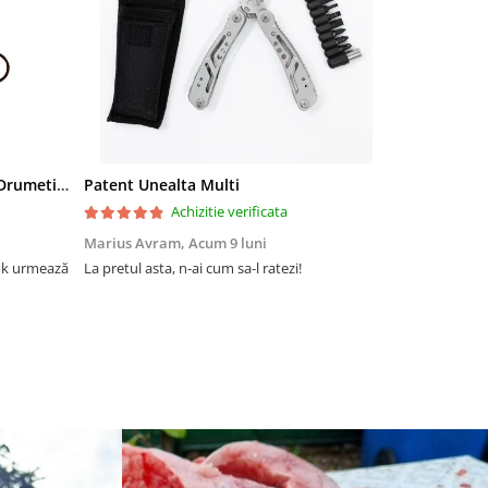
Toporisca Hatchet, Camping & Drumetie, Forjat Manual, Otel Carbon, Maner Lemn Frasin, 24 cm
Patent Unealta Multi
Cheie Multi
Achizitie verificata
Marius Avram,
Acum 9 luni
Alexandru S
ok urmează
La pretul asta, n-ai cum sa-l ratezi!
Ieftin si bun!