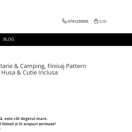
0741235005
0,00
BLOG
atarie & Camping, Finisaj Pattern
Husa & Cutie Inclusa
ă, este cât degetul mare.
 folosit și în scopuri serioase!
!