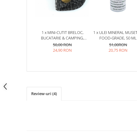
1 x MINI-CUTIT BRELOC,
1 x ULEI MINERAL MUSET
BUCATARIE & CAMPING,
FOOD-GRADE, 50 ML
FINISAJ PATTERN DAMASC,
50,00 RON
51,00RON
MANER LEMN, HUSA & CUTIE
24,90 RON
20,75 RON
INCLUSA
Review-uri
(4)