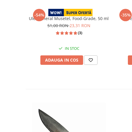
Blades
-54%
-35%
Ulei Mineral Musetel, Food-Grade, 50 ml
A
51,00 RON
23,31 RON
(3)
IN STOC
ADAUGA IN COS