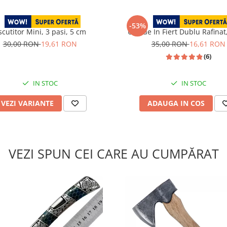
Blades
Blades
-53%
scutitor Mini, 3 pasi, 5 cm
Ulei de In Fiert Dublu Rafinat
30,00 RON
19,61 RON
35,00 RON
16,61 RON
(6)
IN STOC
IN STOC
VEZI VARIANTE
ADAUGA IN COS
VEZI SPUN CEI CARE AU CUMPĂRAT