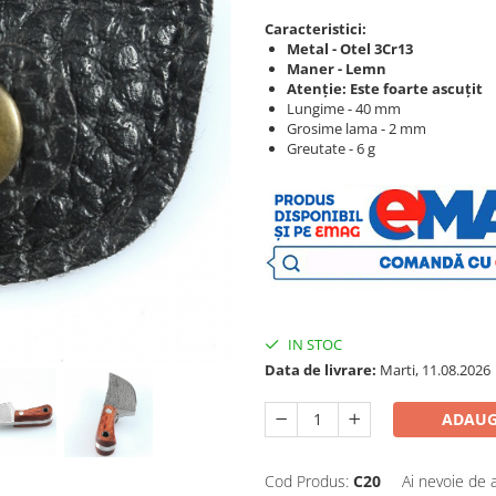
Caracteristici:
Metal - Otel 3Cr13
Maner - Lemn
Atenție: Este foarte ascuțit
Lungime - 40 mm
Grosime lama - 2 mm
Greutate - 6 g​ ​​​​
​​​​ ​
IN STOC
Data de livrare:
Marti, 11.08.2026
ADAUG
Cod Produs:
C20
Ai nevoie de 