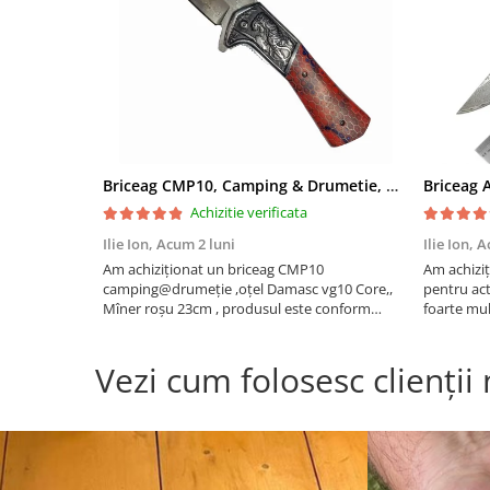
Briceag CMP10, Camping & Drumetie, Otel Damasc VG10 Core, Maner Albastru, 23 cm
Achizitie verificata
Ilie Ion,
Acum 2 luni
Ilie Ion,
A
Am achiziționat un briceag CMP10
Am achiziț
camping@drumeție ,oțel Damasc vg10 Core,,
pentru act
Mîner roșu 23cm , produsul este conform
foarte mul
descrierii, bun pentru activități outdoor are
taie bine 
tăiere foarte bună ,bine ascuțit,recomand , vă
Vezi cum folosesc clienții
mulțumesc!