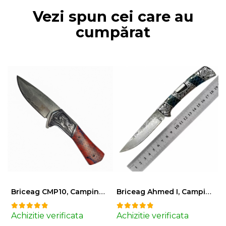
Vezi spun cei care au
cumpărat
Briceag CMP10, Camping & Drumetie, Otel Damasc VG10 Core, Maner Albastru, 23 cm
Briceag Ahmed I, Camping & Drumetie, Otel Damasc VG10 Core, Maner Rosu Fosforescent, 22 cm
Achizitie verificata
Achizitie verificata
A