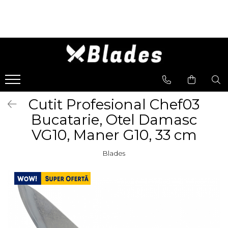
Cutite
Satare
Cioplire
Cutite-Bushcraft
Satare Bucatarie
Unelte Cioplire
Cutite Bucatarie
Satare Oase
Seturi Unelte Cioplit
Cutite Japoneze
Satare Camping
Lemn
Cutit Profesional Chef03
Cutite Dezosat - Filetat
Bucatarie, Otel Damasc
Cutite Profesionale
VG10, Maner G10, 33 cm
Blades