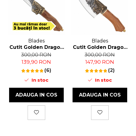
Blades
Blades
Cutit Golden Dragon
Cutit Golden Dragon
I, Bucatarie &
II, Bucatarie &
300,00 RON
300,00 RON
Camping, Finisaj
Camping, Finisaj
139,90 RON
147,90 RON
Hammered, Otel
Hammered, Otel
7Cr17, Maner Lemn
(6)
7Cr17, Maner Lemn
(2)
Rosewood, 29.5 cm
Rosewood, 27.5 cm
In stoc
In stoc
ADAUGA IN COS
ADAUGA IN COS