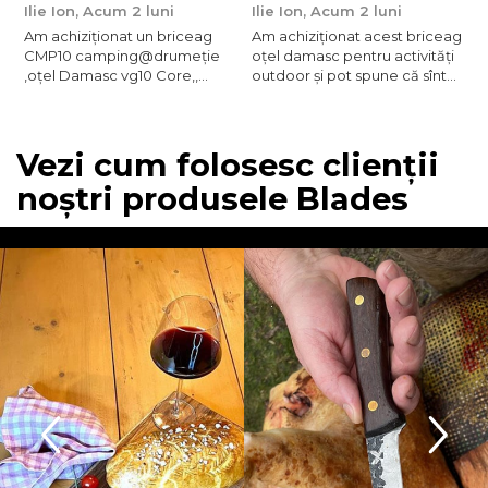
Ilie Ion,
Acum 2 luni
Ilie Ion,
Acum 2 luni
P
Am achiziționat un briceag
Am achiziționat acest briceag
a
CMP10 camping@drumeție
oțel damasc pentru activități
C
,oțel Damasc vg10 Core,,
outdoor și pot spune că sînt
t
Mîner roșu 23cm , produsul
foarte mulțumit are o tăiere
este conform descrierii, bun
fină ,foarte ascuțit taie bine
pentru activități outdoor are
,recomand !
tăiere foarte bună ,bine
Vezi cum folosesc clienții
ascuțit,recomand , vă
noștri produsele Blades
mulțumesc!