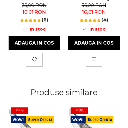
Rafinat, 50 ml
Blades®, 50 ml
35,00 RON
36,00 RON
16,61 RON
16,61 RON
(6)
(4)
In stoc
In stoc
ADAUGA IN COS
ADAUGA IN COS
Produse similare
-53%
-51%