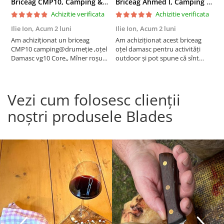
Briceag CMP10, Camping & Drumetie, Otel Damasc VG10 Core, Maner Albastru, 23 cm
Briceag Ahmed I, Camping & Drumetie, Otel Damasc VG10 Core, Maner Rosu Fosforescent, 22 cm
Achizitie verificata
Achizitie verificata
Ilie Ion,
Acum 2 luni
Ilie Ion,
Acum 2 luni
P
Am achiziționat un briceag
Am achiziționat acest briceag
a
CMP10 camping@drumeție ,oțel
oțel damasc pentru activități
C
Damasc vg10 Core,, Mîner roșu
outdoor și pot spune că sînt
t
23cm , produsul este conform
foarte mulțumit are o tăiere fină
descrierii, bun pentru activități
,foarte ascuțit taie bine
outdoor are tăiere foarte bună
,recomand !
Vezi cum folosesc clienții
,bine ascuțit,recomand , vă
mulțumesc!
noștri produsele Blades