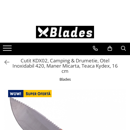
Cutite
Satare
Cioplire
Cutite-Bushcraft
Satare Bucatarie
Unelte Cioplire
Cutite Bucatarie
Satare Oase
Seturi Unelte Cioplit
Cutite Japoneze
Satare Camping
Lemn
Cutite Dezosat - Filetat
Cutit KDX02, Camping & Drumetie, Otel
Inoxidabil 420, Maner Micarta, Teaca Kydex, 16
Cutite Profesionale
cm
Blades