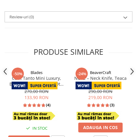
Review-uri
(0)
PRODUSE SIMILARE
Blades
BeaverCraft
-50%
-24%
Cutit Tanto Mini Luxury,
NCK2 – Neck Knife, Teaca
Bucatarie & Camping, Otel
Piele, 15.2 cm
Damasc VG10, Maner Red
270,00 RON
290,00 RON
Wood, 19,5 cm
133,90 RON
219,00 RON
(4)
(3)
LA COMANDA
ADAUGA IN COS
IN STOC