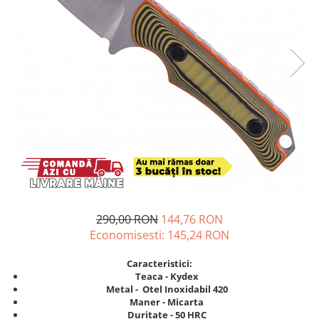
290,00 RON
144,76 RON
Economisesti:
145,24
RON
Caracteristici:
Teaca - Kydex
Metal - Otel Inoxidabil 420
Maner -
Micarta
Duritate - 50 HRC