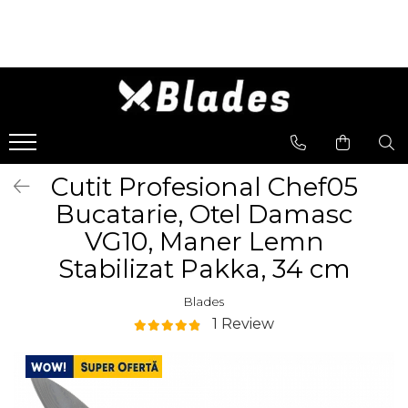
Cutite
Satare
Cioplire
Cutite-Bushcraft
Satare Bucatarie
Unelte Cioplire
Cutite Bucatarie
Satare Oase
Seturi Unelte Cioplit
Cutite Japoneze
Satare Camping
Lemn
Cutit Profesional Chef05
Cutite Dezosat - Filetat
Bucatarie, Otel Damasc
Cutite Profesionale
VG10, Maner Lemn
Stabilizat Pakka, 34 cm
Blades
1 Review