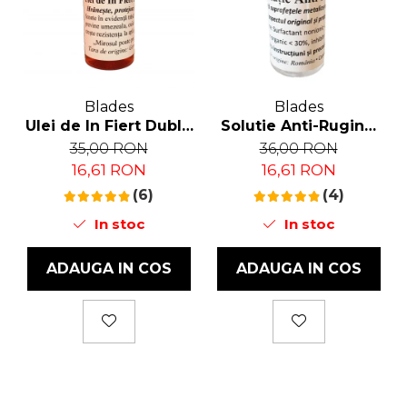
Blades
Blades
Ulei de In Fiert Dublu
Solutie Anti-Rugina,
Rafinat, 50 ml
Blades®, 50 ml
35,00 RON
36,00 RON
16,61 RON
16,61 RON
(6)
(4)
In stoc
In stoc
ADAUGA IN COS
ADAUGA IN COS