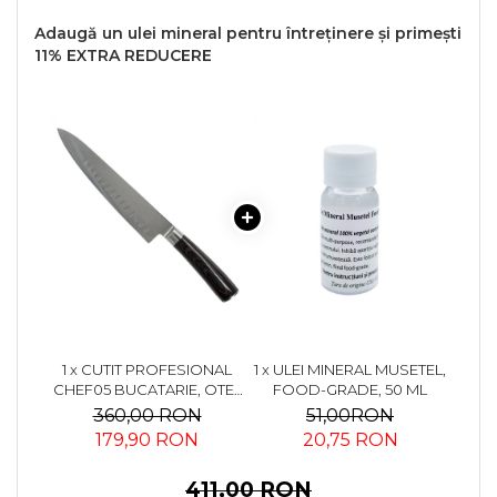
Adaugă un ulei mineral pentru întreținere și primești
11% EXTRA REDUCERE
1 x CUTIT PROFESIONAL
1 x ULEI MINERAL MUSETEL,
CHEF05 BUCATARIE, OTEL
FOOD-GRADE, 50 ML
DAMASC VG10, MANER
360,00 RON
51,00RON
LEMN STABILIZAT PAKKA,
179,90 RON
20,75 RON
34 CM
411,00 RON