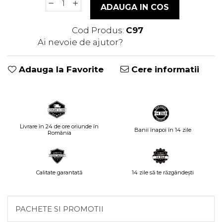
ADAUGA IN COS
Cod Produs:
C97
Ai nevoie de ajutor?
0741235005
Adauga la Favorite
Cere informatii
Livrare în 24 de ore oriunde în
Banii înapoi în 14 zile
România
Calitate garantată
14 zile să te răzgândești
PACHETE SI PROMOTII