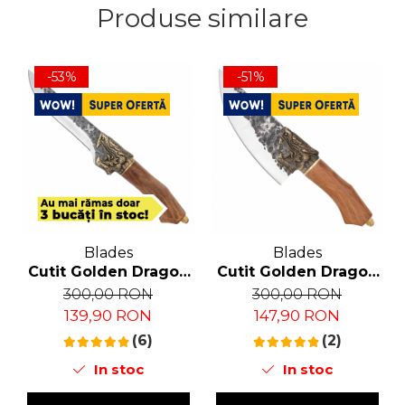
Produse similare
-53%
-51%
Blades
Blades
Cutit Golden Dragon
Cutit Golden Dragon
I, Bucatarie &
II, Bucatarie &
300,00 RON
300,00 RON
Camping, Finisaj
Camping, Finisaj
139,90 RON
147,90 RON
Hammered, Otel
Hammered, Otel
7Cr17, Maner Lemn
(6)
7Cr17, Maner Lemn
(2)
Rosewood, 29.5 cm
Rosewood, 27.5 cm
In stoc
In stoc