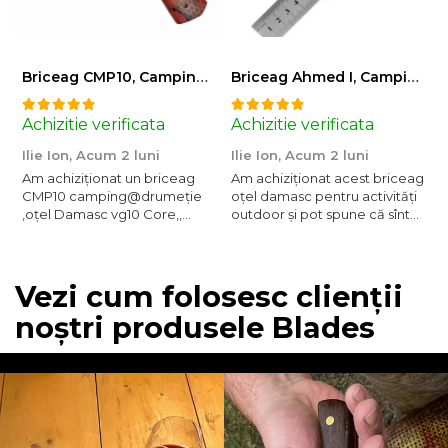
Briceag CMP10, Camping & Drumetie, Otel Damasc VG10 Core, Maner Albastru, 23 cm
Briceag Ahmed I, Camping & Drumetie, Otel Damasc VG10 Core, Maner Rosu Fosforescent, 22 cm
Achizitie verificata
Achizitie verificata
A
Ilie Ion,
Acum 2 luni
Ilie Ion,
Acum 2 luni
P
Am achiziționat un briceag
Am achiziționat acest briceag
a
CMP10 camping@drumeție
oțel damasc pentru activități
C
,oțel Damasc vg10 Core,,
outdoor și pot spune că sînt
t
Mîner roșu 23cm , produsul
foarte mulțumit are o tăiere
este conform descrierii, bun
fină ,foarte ascuțit taie bine
pentru activități outdoor are
,recomand !
tăiere foarte bună ,bine
Vezi cum folosesc clienții
ascuțit,recomand , vă
noștri produsele Blades
mulțumesc!