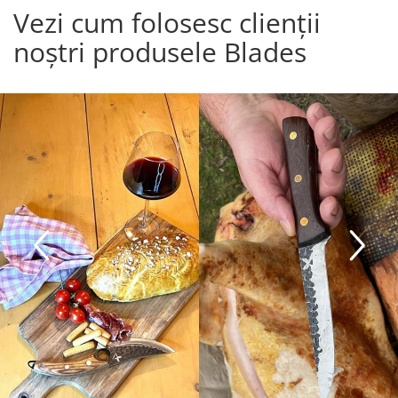
Vezi cum folosesc clienții
,bine ascuțit,recomand , vă
mulțumesc!
noștri produsele Blades