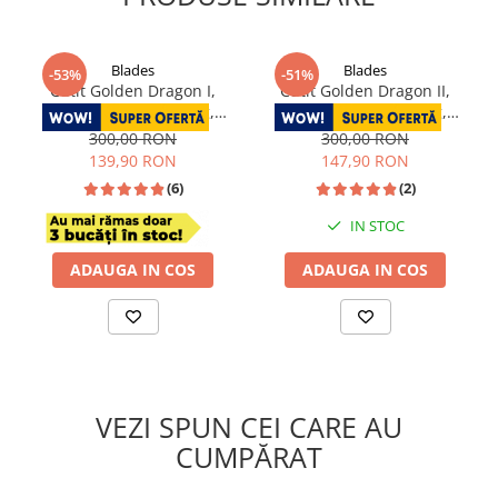
Blades
Blades
-53%
-51%
Cutit Golden Dragon I,
Cutit Golden Dragon II,
Bucatarie & Camping,
Bucatarie & Camping,
Finisaj Hammered, Otel
Finisaj Hammered, Otel
300,00 RON
300,00 RON
7Cr17, Maner Lemn
7Cr17, Maner Lemn
139,90 RON
147,90 RON
Rosewood, 29.5 cm
Rosewood, 27.5 cm
(6)
(2)
IN STOC
IN STOC
ADAUGA IN COS
ADAUGA IN COS
VEZI SPUN CEI CARE AU
CUMPĂRAT