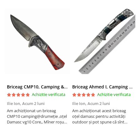
Briceag CMP10, Camping & Drumetie, Otel Damasc VG10 Core, Maner Albastru, 23 cm
Briceag Ahmed I, Camping & Drumetie, Otel Damasc VG10 Core, Maner Rosu Fosforescent, 22 cm
Achizitie verificata
Achizitie verificata
Ilie Ion,
Acum 2 luni
Ilie Ion,
Acum 2 luni
P
Am achiziționat un briceag
Am achiziționat acest briceag
a
CMP10 camping@drumeție ,oțel
oțel damasc pentru activități
C
Damasc vg10 Core,, Mîner roșu
outdoor și pot spune că sînt
t
23cm , produsul este conform
foarte mulțumit are o tăiere fină
descrierii, bun pentru activități
,foarte ascuțit taie bine
outdoor are tăiere foarte bună
,recomand !