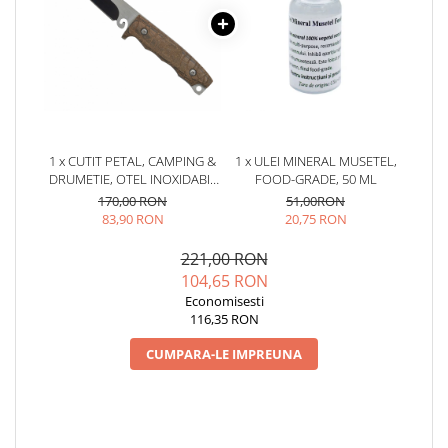
1 x CUTIT PETAL, CAMPING &
1 x ULEI MINERAL MUSETEL,
DRUMETIE, OTEL INOXIDABIL
FOOD-GRADE, 50 ML
440C, MANER ROSE WOOD, 20
170,00 RON
51,00RON
CM
83,90 RON
20,75 RON
221,00 RON
104,65 RON
Economisesti
116,35 RON
CUMPARA-LE IMPREUNA