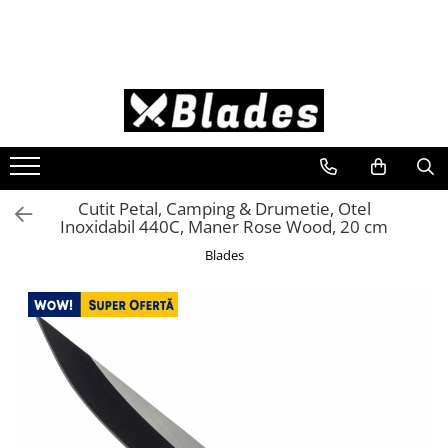
Cutite
Satare
Cioplire
Cutite-Bushcraft
Satare Bucatarie
Unelte Cioplire
Cutite Bucatarie
Satare Oase
Seturi Unelte Cioplit
Cutite Japoneze
Satare Camping
Lemn
Cutite Dezosat - Filetat
Cutit Petal, Camping & Drumetie, Otel
Inoxidabil 440C, Maner Rose Wood, 20 cm
Cutite Profesionale
Blades