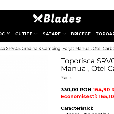
OC %
CUTITE
SATARE
BRICEGE
TOPOA
sca SRV03, Gradina & Camping, Forjat Manual, Otel Carb
Toporisca SRV0
Manual, Otel 
Blades
330,00 RON
164,90
Economisesti:
165,1
Caracteristici: