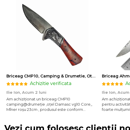
Briceag CMP10, Camping & Drumetie, Otel Damasc VG10 Core, Maner Albastru, 23 cm
Achizitie verificata
Ac
Ilie Ion,
Acum 2 luni
Ilie Ion,
Acum 
Am achiziționat un briceag CMP10
Am achiziționa
camping@drumeție ,oțel Damasc vg10 Core,,
pentru activită
Mîner roșu 23cm , produsul este conform
foarte mulțumit
descrierii, bun pentru activități outdoor are
taie bine ,rec
tăiere foarte bună ,bine ascuțit,recomand , vă
mulțumesc!
Vezi cum folosesc clienții n