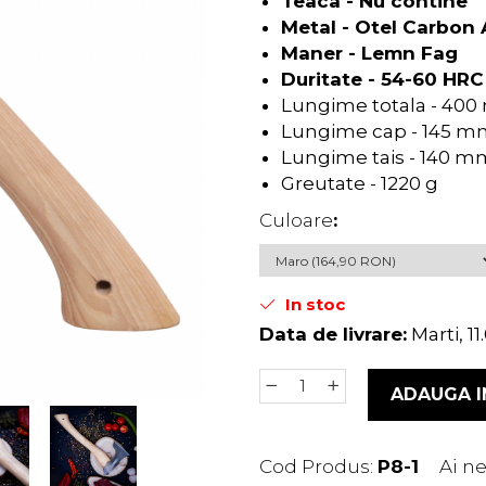
Teaca - Nu contine
Metal - Otel Carbon 
Maner - Lemn Fag
Duritate - 54-60 HRC
Lungime totala - 40
Lungime cap - 145 
Lungime tais - 140 m
Greutate - 1220 g​
Culoare
:
In stoc
Data de livrare:
Marti, 1
ADAUGA I
Cod Produs:
P8-1
Ai ne