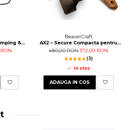
BeaverCraft
amping &
AX2 – Secure Compacta pentru
al, Otel
Sculptura Lemnului si Diverse
0 RON
372,00 RON
480,00 RON
sin, 24 cm
Sarcini, 29.5 cm
(3)
In stoc
ADAUGA IN COS
at