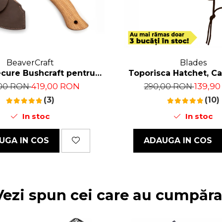
BeaverCraft
Blades
ecure Bushcraft pentru
Toporisca Hatchet, C
pat Lemne, 33.5 cm
Drumetie, Forjat Manu
419,00 RON
139,9
,00 RON
290,00 RON
Carbon, Maner Lemn Fra
(3)
(10)
In stoc
In stoc
UGA IN COS
ADAUGA IN COS
ezi spun cei care au cumpăr