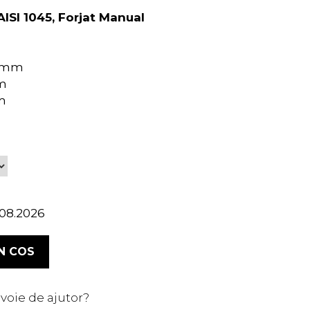
AISI 1045, Forjat Manual
0 mm
mm
m
1.08.2026
N COS
voie de ajutor?
0741235005