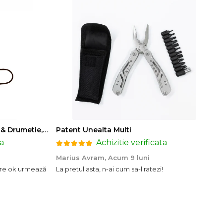
Toporisca Hatchet, Camping & Drumetie, Forjat Manual, Otel Carbon, Maner Lemn Frasin, 24 cm
Patent Unealta Multi
ta
Achizitie verificata
Marius Avram,
Acum 9 luni
are ok urmează
La pretul asta, n-ai cum sa-l ratezi!
I