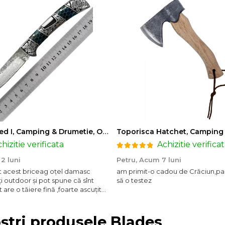
Briceag Ahmed I, Camping & Drumetie, Otel Damasc VG10 Core, Maner Rosu Fosforescent, 22 cm
hizitie verificata
Achizitie verifica
2 luni
Petru,
Acum 7 luni
t acest briceag oțel damasc
am primit-o cadou de Crăciun,p
ți outdoor și pot spune că sînt
să o testez
 are o tăiere fină ,foarte ascuțit
omand !
oștri produsele Blades