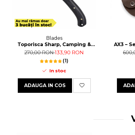
Blades
Toporisca Sharp, Camping &
AX3 – S
Drumetie, Otel Carbon, Maner
Cra
133,90 RON
270,00 RON
600
Lemn Ebony, 31 cm
(1)
In stoc
ADAUGA IN COS
ADA
V