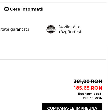
Cere informatii
14 zile să te
litate garantată
răzgândești
381,00 RON
185,65 RON
Economisesti
195,35 RON
CUMPARA-LE IMPREUNA