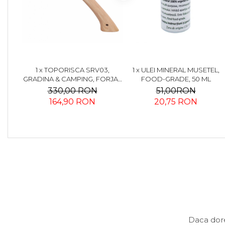
1 x TOPORISCA SRV03,
1 x ULEI MINERAL MUSETEL,
GRADINA & CAMPING, FORJAT
FOOD-GRADE, 50 ML
MANUAL, OTEL CARBON,
330,00 RON
51,00RON
MANER FAG, 40 CM
164,90 RON
20,75 RON
Daca dore