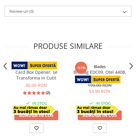
Review-uri
(0)
PRODUSE SIMILARE
Blades
-51%
Card Box Opener, se
Briceag EDC09, Otel 440B,
Transforma in Cutit
Maner G10, 22 cm
40,00 RON
190,00 RON
93,90 RON
(2)
IN STOC
IN STOC
ADAUGA IN COS
ADAUGA IN COS