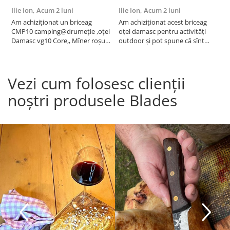
Ilie Ion,
Acum 2 luni
Ilie Ion,
Acum 2 luni
P
Am achiziționat un briceag
Am achiziționat acest briceag
a
CMP10 camping@drumeție ,oțel
oțel damasc pentru activități
C
Damasc vg10 Core,, Mîner roșu
outdoor și pot spune că sînt
t
23cm , produsul este conform
foarte mulțumit are o tăiere fină
descrierii, bun pentru activități
,foarte ascuțit taie bine
outdoor are tăiere foarte bună
,recomand !
Vezi cum folosesc clienții
,bine ascuțit,recomand , vă
mulțumesc!
noștri produsele Blades