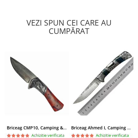
VEZI SPUN CEI CARE AU
CUMPĂRAT
Briceag CMP10, Camping & Drumetie, Otel Damasc VG10 Core, Maner Albastru, 23 cm
Briceag Ahmed I, Camping & Drumetie, Otel Damasc VG10 Core, Maner Rosu Fosforescent, 22 cm
Achizitie verificata
Achizitie verificata