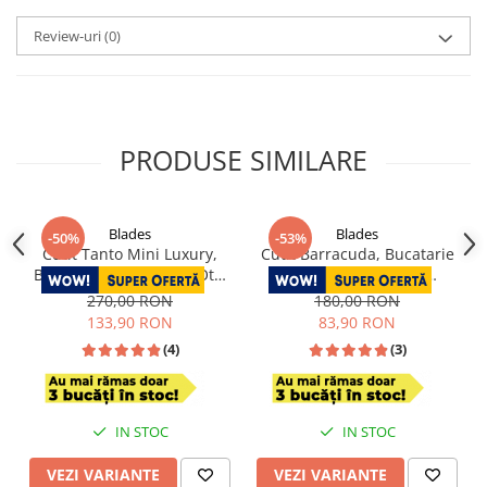
Review-uri
(0)
PRODUSE SIMILARE
Blades
Blades
-50%
-53%
Cutit Tanto Mini Luxury,
Cutit Barracuda, Bucatarie
Bucatarie & Camping, Otel
& Camping, Finisaj
Damasc VG10, Maner Red
Hammered, Otel 4Cr13,
270,00 RON
180,00 RON
Wood, 19,5 cm
Maner Lemn Wenge, 26 -
133,90 RON
83,90 RON
29.5 cm
(4)
(3)
IN STOC
IN STOC
VEZI VARIANTE
VEZI VARIANTE