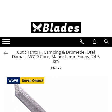
Cutite
Satare
Cioplire
Cutite-Bushcraft
Satare Bucatarie
Unelte Cioplire
Cutite Bucatarie
Satare Oase
Seturi Unelte Cioplit
Cutite Japoneze
Satare Camping
Lemn
Cutite Dezosat - Filetat
Cutit Tanto II, Camping & Drumetie, Otel
Damasc VG10 Core, Maner Lemn Ebony, 24.5
Cutite Profesionale
cm
Blades