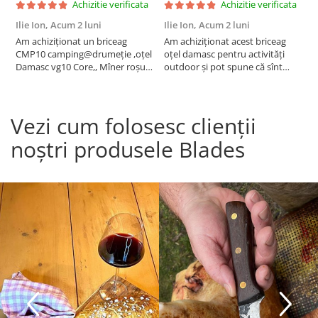
Achizitie verificata
Achizitie verificata
Ilie Ion,
Acum 2 luni
Ilie Ion,
Acum 2 luni
P
Am achiziționat un briceag
Am achiziționat acest briceag
a
CMP10 camping@drumeție ,oțel
oțel damasc pentru activități
C
Damasc vg10 Core,, Mîner roșu
outdoor și pot spune că sînt
t
23cm , produsul este conform
foarte mulțumit are o tăiere fină
descrierii, bun pentru activități
,foarte ascuțit taie bine
outdoor are tăiere foarte bună
,recomand !
Vezi cum folosesc clienții
,bine ascuțit,recomand , vă
mulțumesc!
noștri produsele Blades