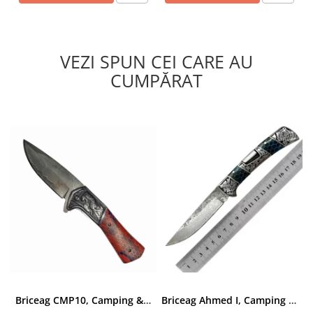
VEZI SPUN CEI CARE AU
CUMPĂRAT
Briceag CMP10, Camping & Drumetie, Otel Damasc VG10 Core, Maner Albastru, 23 cm
Briceag Ahmed I, Camping & Drumetie, Otel Damasc VG10 Core, Maner Rosu Fosforescent, 22 cm