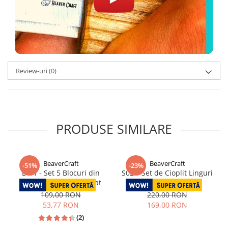
Review-uri
(0)
PRODUSE SIMILARE
BeaverCraft
BeaverCraft
-51%
-23%
BW1 - Set 5 Blocuri din
S02 – Set de Cioplit Linguri
Lemn de Tei pt Sculptat
cu Cutit de Detaliu
109,00 RON
220,00 RON
53,77 RON
169,00 RON
(2)