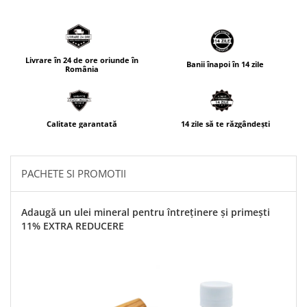
Livrare în 24 de ore oriunde în
Banii înapoi în 14 zile
România
Calitate garantată
14 zile să te răzgândești
PACHETE SI PROMOTII
Adaugă un ulei mineral pentru întreținere și primești
11% EXTRA REDUCERE