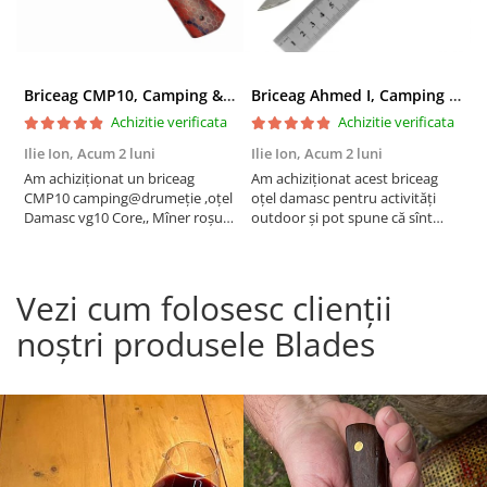
Briceag CMP10, Camping & Drumetie, Otel Damasc VG10 Core, Maner Albastru, 23 cm
Briceag Ahmed I, Camping & Drumetie, Otel Damasc VG10 Core, Maner Rosu Fosforescent, 22 cm
Achizitie verificata
Achizitie verificata
Ilie Ion,
Acum 2 luni
Ilie Ion,
Acum 2 luni
P
Am achiziționat un briceag
Am achiziționat acest briceag
a
CMP10 camping@drumeție ,oțel
oțel damasc pentru activități
C
Damasc vg10 Core,, Mîner roșu
outdoor și pot spune că sînt
t
23cm , produsul este conform
foarte mulțumit are o tăiere fină
descrierii, bun pentru activități
,foarte ascuțit taie bine
outdoor are tăiere foarte bună
,recomand !
Vezi cum folosesc clienții
,bine ascuțit,recomand , vă
mulțumesc!
noștri produsele Blades