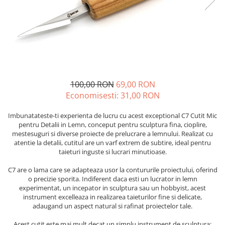
100,00 RON
69,00 RON
Economisesti:
31,00
RON
Imbunatateste-ti experienta de lucru cu acest exceptional C7 Cutit Mic
pentru Detalii in Lemn, conceput pentru sculptura fina, cioplire,
mestesuguri si diverse proiecte de prelucrare a lemnului. Realizat cu
atentie la detalii, cutitul are un varf extrem de subtire, ideal pentru
taieturi inguste si lucrari minutioase.
C7 are o lama care se adapteaza usor la contururile proiectului, oferind
o precizie sporita. Indiferent daca esti un lucrator in lemn
experimentat, un incepator in sculptura sau un hobbyist, acest
instrument excelleaza in realizarea taieturilor fine si delicate,
adaugand un aspect natural si rafinat proiectelor tale.
Acest cutit este mai mult decat un simplu instrument de sculptura;