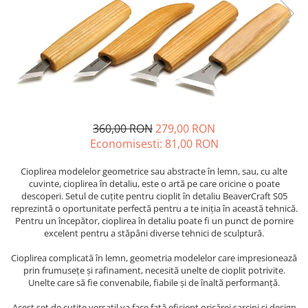
360,00 RON
279,00 RON
Economisesti:
81,00
RON
Cioplirea modelelor geometrice sau abstracte în lemn, sau, cu alte
cuvinte, cioplirea în detaliu, este o artă pe care oricine o poate
descoperi. Setul de cuțite pentru cioplit în detaliu BeaverCraft S05
reprezintă o oportunitate perfectă pentru a te iniția în această tehnică.
Pentru un începător, cioplirea în detaliu poate fi un punct de pornire
excelent pentru a stăpâni diverse tehnici de sculptură.
Cioplirea complicată în lemn, geometria modelelor care impresionează
prin frumusețe și rafinament, necesită unelte de cioplit potrivite.
Unelte care să fie convenabile, fiabile și de înaltă performanță.
Acest set de cuțite versatil va face față eficient oricărei sarcini și design