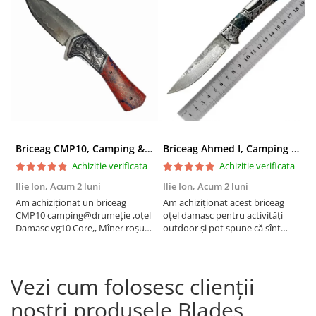
Briceag CMP10, Camping & Drumetie, Otel Damasc VG10 Core, Maner Albastru, 23 cm
Briceag Ahmed I, Camping & Drumetie, Otel Damasc VG10 Core, Maner Rosu Fosforescent, 22 cm
Achizitie verificata
Achizitie verificata
Ilie Ion,
Acum 2 luni
Ilie Ion,
Acum 2 luni
P
Am achiziționat un briceag
Am achiziționat acest briceag
a
CMP10 camping@drumeție ,oțel
oțel damasc pentru activități
C
Damasc vg10 Core,, Mîner roșu
outdoor și pot spune că sînt
t
23cm , produsul este conform
foarte mulțumit are o tăiere fină
descrierii, bun pentru activități
,foarte ascuțit taie bine
outdoor are tăiere foarte bună
,recomand !
Vezi cum folosesc clienții
,bine ascuțit,recomand , vă
mulțumesc!
noștri produsele Blades