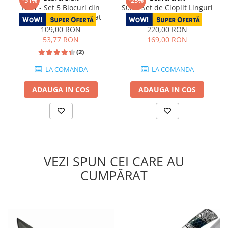
-51%
-23%
BW1 - Set 5 Blocuri din
S02 – Set de Cioplit Linguri
Lemn de Tei pt Sculptat
cu Cutit de Detaliu
109,00 RON
220,00 RON
53,77 RON
169,00 RON
(2)
LA COMANDA
LA COMANDA
ADAUGA IN COS
ADAUGA IN COS
VEZI SPUN CEI CARE AU
CUMPĂRAT