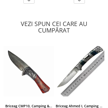
VEZI SPUN CEI CARE AU
CUMPĂRAT
Briceag CMP10, Camping & Drumetie, Otel Damasc VG10 Core, Maner Albastru, 23 cm
Briceag Ahmed I, Camping & Drumetie, Otel Damasc VG10 Core, Maner Rosu Fosforescent, 22 cm