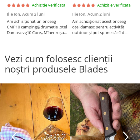
Achizitie verificata
Achizitie verificata
Ilie Ion,
Acum 2 luni
Ilie Ion,
Acum 2 luni
P
Am achiziționat un briceag
Am achiziționat acest briceag
a
CMP10 camping@drumeție ,oțel
oțel damasc pentru activități
C
Damasc vg10 Core,, Mîner roșu
outdoor și pot spune că sînt
t
23cm , produsul este conform
foarte mulțumit are o tăiere fină
descrierii, bun pentru activități
,foarte ascuțit taie bine
outdoor are tăiere foarte bună
,recomand !
Vezi cum folosesc clienții
,bine ascuțit,recomand , vă
mulțumesc!
noștri produsele Blades