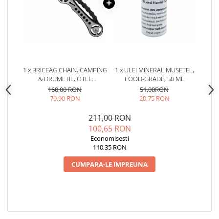
1 x BRICEAG CHAIN, CAMPING
1 x ULEI MINERAL MUSETEL,
& DRUMETIE, OTEL
FOOD-GRADE, 50 ML
7CR13MOV, MANER LANT
160,00 RON
51,00RON
OTEL, 16 CM
79,90 RON
20,75 RON
211,00 RON
100,65 RON
Economisesti
110,35 RON
CUMPARA-LE IMPREUNA