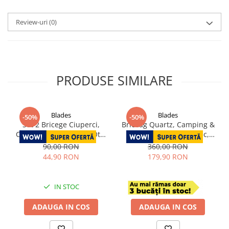
Review-uri
(0)
PRODUSE SIMILARE
Blades
Blades
-50%
-50%
Set 2 Bricege Ciuperci,
Briceag Quartz, Camping &
Camping & Drumetie, Otel
Drumetie, Otel Damasc,
Inoxidabil, Maner Rose
Maner Lemn Stabilizat Rose
90,00 RON
360,00 RON
Wood, Perie Curatare
Wood, 17.5 cm
44,90 RON
179,90 RON
IN STOC
IN STOC
ADAUGA IN COS
ADAUGA IN COS