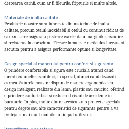
dezosarea carnii, cum ar fi fileurile, fripturile si multe altele.
Materiale de inalta calitate
Produsele noastre sunt fabricate din materiale de inalta
calitate, precum otelul inoxidabil si otelul cu continut ridicat de
carbon, care asigura o pastrare excelenta a marginilor, ascutire
si rezistenta la coroziune. Fiecare lama este meticulos lucrata si
ascutita pentru a asigura performante optime si longevitate.
Design special al manerului pentru confort si siguranta
O prindere confortabila si sigura este cruciala atunci cand
lucrati cu unelte ascutite si, in special, atunci cand dezosati
carnea. Satarele noastre dispun de manere ergonomice cu
design inteligent, realizate din lemn, plastic sau cauciuc, oferind
o prindere confortabila si reducand riscul de accidente in
bucatarie. In plus, multe dintre acestea au o protectie speciala
pentru degete sau alte caracteristici de siguranta pentru a va
proteja si mai mult mainile in timpul utilizarii.