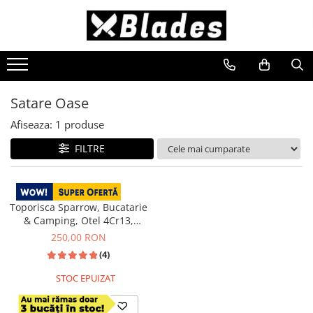
Cutite
Satare
Cioplire
Cutite-Bushcraft
Satare Bucatarie
Unelte Cioplire
Cutite Bucatarie
Satare Oase
Seturi Unelte Cioplit
Satare Oase
Cutite Japoneze
Satare Camping
Lemn
Afiseaza:
1
produse
Cutite Dezosat - Filetat
FILTRE
Cutite Profesionale
Blades
Toporisca Sparrow, Bucatarie
& Camping, Otel 4Cr13,
Maner Lemn Pakka, 22 cm
250,00 RON
(4)
STOC EPUIZAT
INDISPONIBIL