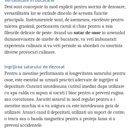
Versatilitate in bucatarie
Desi sunt concepute in mod explicit pentru sarcini de dezosare,
versatilitatea lor se extinde dincolo de aceasta functie
principala. Instrumentele sunt, de asemenea, excelente pentru
taierea grasimii, portionarea carnii si chiar pentru a taia
fileurile delicate de peste. Avand un
satar de oase
in arsenalul
dumneavoastra de unelte de bucatarie, va veti imbunatati
experienta culinara si va veti permite sa abordati cu usurinta
diverse provocari culinare.
Ingrijirea satarului de dezosat
Pentru a mentine performanta si longevitatea satarului pentru
oase, este esential sa urmati practici adecvate de ingrijire si
depozitare. Curatati intotdeauna cutitul imediat dupa utilizare
cu apa calda cu sapun si uscati-l bine pentru a preveni rugina
sau coroziunea. Ascutiti satarul in mod regulat pentru a-i
mentine muchia si a va asigura ca este intotdeauna gata de
utilizare. Atunci cand il depozitati, utilizati un suport de cutite,
o teaca sau o banda magnetica pentru a proteja lama si a
preveni accidentele.